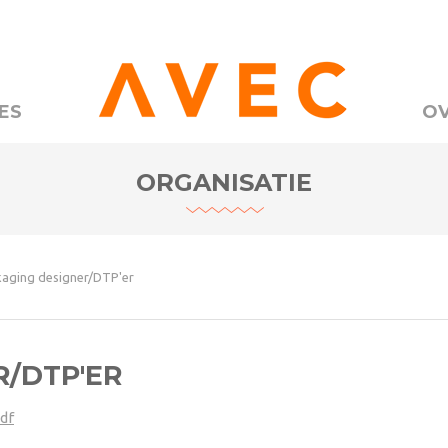
ES
OV
ORGANISATIE
aging designer/DTP'er
/DTP'ER
df