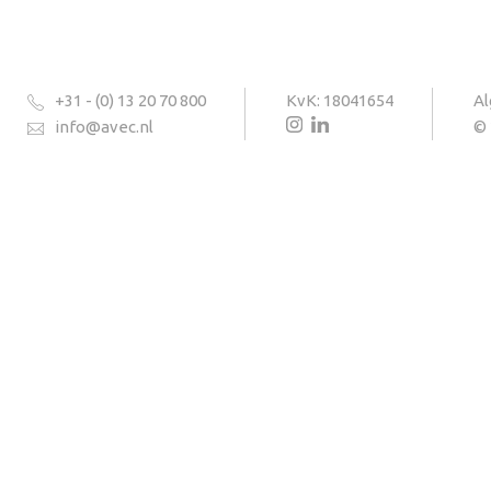
+31 - (0) 13 20 70 800
KvK: 18041654
A
info@avec.nl
© 