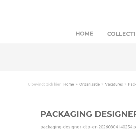
HOME
COLLECTI
U bevindt zich hier:
Home
Organisatie
Vacatures
Pack
PACKAGING DESIGNER
packaging-designer-dtp-er-20260804140254.p